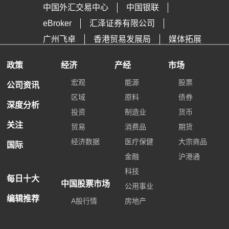
中国外汇交易中心
中国银联
eBroker
汇泽证券有限公司
广州飞卓
香港贸易发展局
媒体拓展
政策
经济
产经
市场
宏观
能源
股票
公司资讯
区域
原料
债券
深度分析
投资
制造业
货币
关注
贸易
消费品
期货
经济数据
医疗保健
大宗商品
国际
金融
沪港通
科技
每日十大
中国股票市场
公用事业
编辑推荐
A股行情
房地产