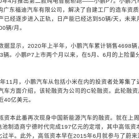
20年4月推出第二款纯电智能轿跑——小鹏P7。小鹏汽
过收购广东福迪汽车有限公司，解决了自建工厂的造车资
产已经逐步进入正轨，日产能已经达到50辆/天，未来
00辆/月。
据显示，2020年上半年，小鹏汽车累计销售4698辆
23辆。小鹏P7上市两个月以来，在5月、6月的上险量
。
9年11月，小鹏汽车从包括小米在内的投资者处筹集了
汽车方面介绍，该轮融资为公司的C轮融资。此轮融资
近40亿美元。
瓴资本此番再次现身中国新能源汽车的融资。就在上
电池制造商宁德时代完成197亿元的定增，其中高瓴资
比过半。此外，高瓴资本早在2015年6月就参与了蔚来