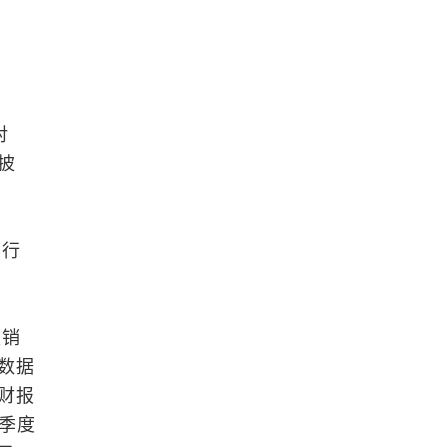
对
披
车行
是销
数据
来财报
一季度