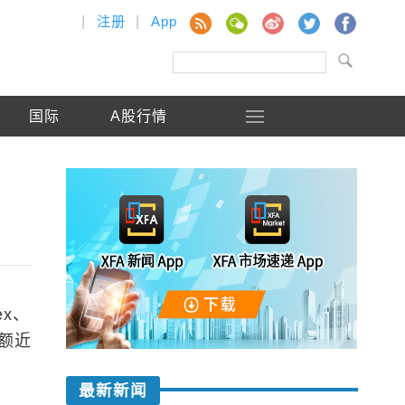
|
注册
|
App
国际
A股行情
x、
金额近
最新新闻