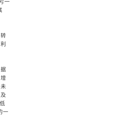
辆亏一
其
期转
净利
根据
速增
尚未
值及
不低
的一