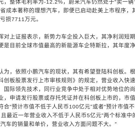
2亿元，整体毛利率为-12.2%，蔚来汽车仍然处于“卖一
节省成本著称的理想汽车，即便已启动赴美上市程序，
亏损7711万元。
晖对上证报表示，新势力车企投入巨大，其净利润短
便是目前全球市值最高的新能源车企特斯拉，其年度
认为，依照小鹏汽车的现状，其有希望登陆科创板。
科创板股票发行上市审核规则》的规定，营业收入快
、国际领先技术，同行业竞争中处于相对优势地位的
业，申请发行股票或存托凭证并在科创板上市的，市
合“预计市值不低于人民币100亿元”或者“预计市值
元，且最近一年营业收入不低于人民币5亿元”两个标准中
鹏汽车的销量和单价，营业收入方面问题不大。”