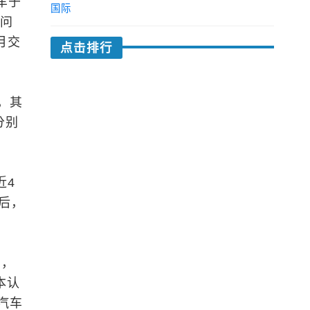
车于
国际
质问
月交
点击排行
，其
分别
近4
后，
周，
本认
汽车