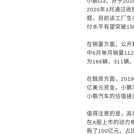
小鹏G3，并于20
2020年3月通
题。目前该工厂生
付水平有望突破15
在销量方面，公开数
中6月单月销量11
为166辆、311辆
在融资方面，201
亿美元资金。小鹏
小鹏汽车的估值接
值得注意的是，高
在A股上市的动力
购了100亿元，占