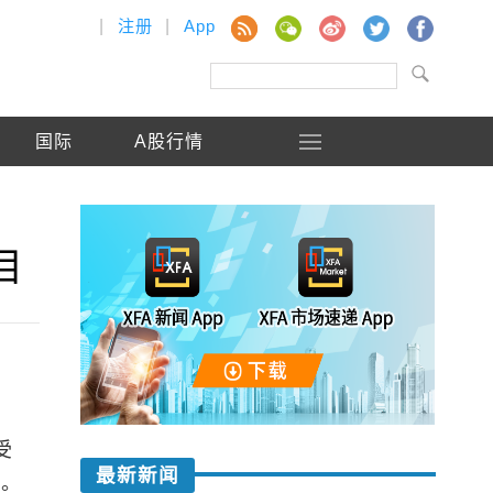
|
注册
|
App
国际
A股行情
目
受
最新新闻
元。