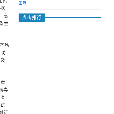
苗的
国际
。据
，高
点击排行
，华兰
产品
多联
以及
病毒
病毒
肺炎
、试
剂新