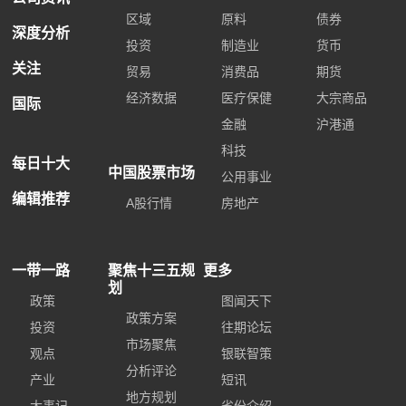
区域
原料
债券
深度分析
投资
制造业
货币
关注
贸易
消费品
期货
经济数据
医疗保健
大宗商品
国际
金融
沪港通
科技
每日十大
中国股票市场
公用事业
编辑推荐
A股行情
房地产
一带一路
聚焦十三五规
更多
划
政策
图闻天下
政策方案
投资
往期论坛
市场聚焦
观点
银联智策
分析评论
产业
短讯
地方规划