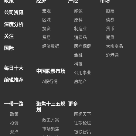
政策
经济
产经
市场
宏观
能源
股票
公司资讯
区域
原料
债券
深度分析
投资
制造业
货币
关注
贸易
消费品
期货
经济数据
医疗保健
大宗商品
国际
金融
沪港通
科技
每日十大
中国股票市场
公用事业
编辑推荐
A股行情
房地产
一带一路
聚焦十三五规
更多
划
政策
图闻天下
政策方案
投资
往期论坛
市场聚焦
观点
银联智策