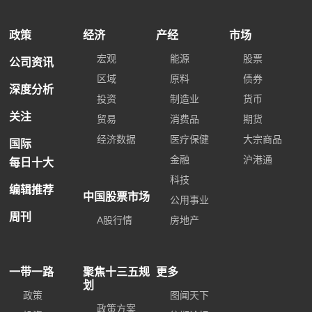
广州飞卓
香港贸易发展局
政策
经济
产经
市场
宏观
能源
股票
公司资讯
区域
原料
债券
深度分析
投资
制造业
货币
关注
贸易
消费品
期货
经济数据
医疗保健
大宗商品
国际
金融
沪港通
每日十大
科技
编辑推荐
中国股票市场
公用事业
周刊
A股行情
房地产
一带一路
聚焦十三五规
更多
划
政策
图闻天下
政策方案