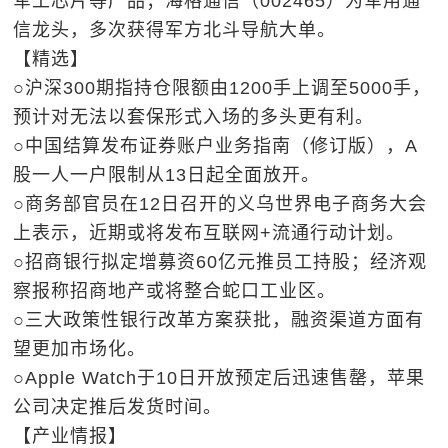
军工芯片等产品；海格通信（002465）为军用通
信龙头，多次获得军方北斗导航大单。
【精选】
○沪深300期指持仓限额由1200手上调至5000手，
预计对无法以套保形式入场的多头更有利。
○中国结算发布证券账户业务指南（修订版），A
股一人一户限制从13日起全面放开。
○商务部官员在12日召开的义乌世界电子商务大会
上表示，近期或将发布互联网+流通行动计划。
○招商银行拟定增募资60亿元推员工持股；经济观
察报称招商地产或将整合蛇口工业区。
○三大政策性银行改革方案获批，融资渠道方面有
望更加市场化。
○Apple Watch于10日开放预定后迅速售罄，苹果
公司决定推后发货时间。
【产业情报】