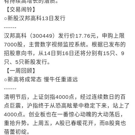
有持续高增长的潜质。
【交易闹铃】
○新股汉邦高科13日发行
------
汉邦高科（300449）发行价17.76元，申购上限
7000股，主营数字视频监控系统。根据已发布的
招股意向书，从14日到16日还将分别有15只、9
只、5只新股发行。
【一周回顾】
○新高将成常态 慢牛任重道远
------
清明节后，上证剑指4000点，经过连续数日的百
点巨震，沪指终于从恐高眩晕中稳定下来，站上了
4000点。创业板也在一番惊心动魄的大动荡后，
重拾升势。上周五，A股已春暖花开，而B股竟也
蓓蕾初绽。