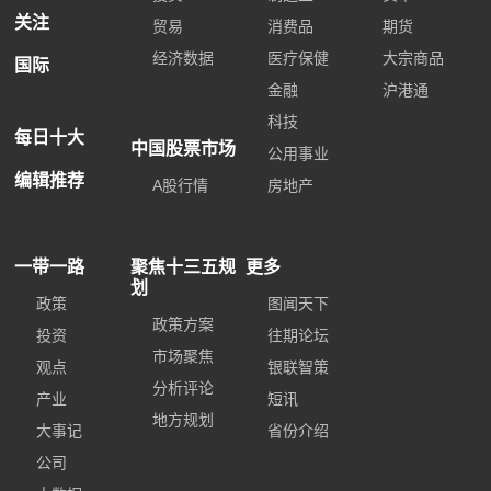
关注
贸易
消费品
期货
经济数据
医疗保健
大宗商品
国际
金融
沪港通
科技
每日十大
中国股票市场
公用事业
编辑推荐
A股行情
房地产
一带一路
聚焦十三五规
更多
划
政策
图闻天下
政策方案
投资
往期论坛
市场聚焦
观点
银联智策
分析评论
产业
短讯
地方规划
大事记
省份介绍
公司