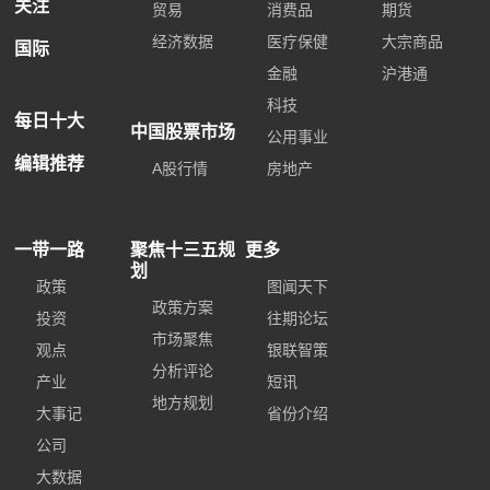
关注
贸易
消费品
期货
经济数据
医疗保健
大宗商品
国际
金融
沪港通
科技
每日十大
中国股票市场
公用事业
编辑推荐
A股行情
房地产
一带一路
聚焦十三五规
更多
划
政策
图闻天下
政策方案
投资
往期论坛
市场聚焦
观点
银联智策
分析评论
产业
短讯
地方规划
大事记
省份介绍
公司
大数据