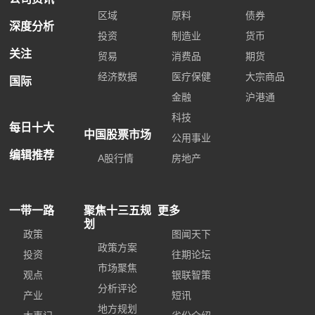
区域
原料
债券
深度分析
投资
制造业
货币
关注
贸易
消费品
期货
经济数据
医疗保健
大宗商品
国际
金融
沪港通
科技
每日十大
中国股票市场
公用事业
编辑推荐
A股行情
房地产
一带一路
聚焦十三五规
更多
划
政策
图闻天下
政策方案
投资
往期论坛
市场聚焦
观点
银联智策
分析评论
产业
短讯
地方规划