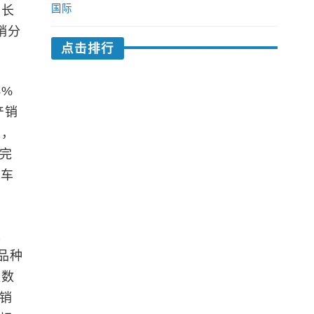
国际
增长
产销分
点击排行
4%
产销
长，
均完
客车
长
车品种
位数
产销