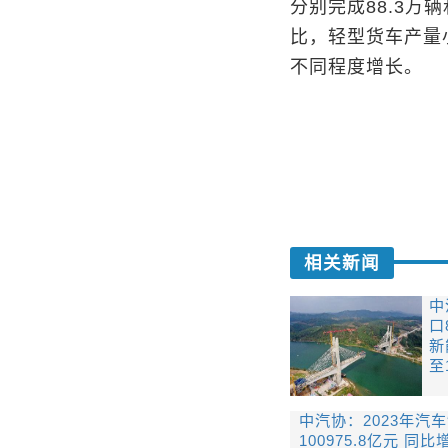
分别完成88.3万辆
比，轻型货车产量
不同程度增长。
相关新闻
中
口
新
至
中汽协：2023年汽
100975.8亿元 同比