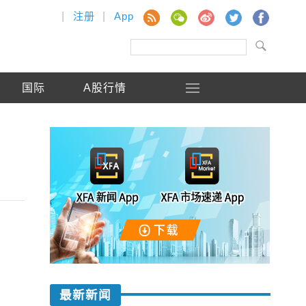
|
注册
|
App
国际
A股行情
最新新闻