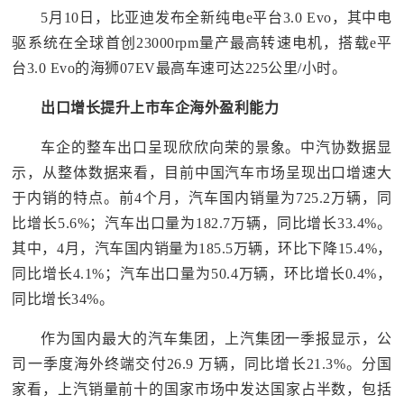
5月10日，比亚迪发布全新纯电e平台3.0 Evo，其中电
驱系统在全球首创23000rpm量产最高转速电机，搭载e平
台3.0 Evo的海狮07EV最高车速可达225公里/小时。
出口增长提升上市车企海外盈利能力
车企的整车出口呈现欣欣向荣的景象。中汽协数据显
示，从整体数据来看，目前中国汽车市场呈现出口增速大
于内销的特点。前4个月，汽车国内销量为725.2万辆，同
比增长5.6%；汽车出口量为182.7万辆，同比增长33.4%。
其中，4月，汽车国内销量为185.5万辆，环比下降15.4%，
同比增长4.1%；汽车出口量为50.4万辆，环比增长0.4%，
同比增长34%。
作为国内最大的汽车集团，上汽集团一季报显示，公
司一季度海外终端交付26.9 万辆，同比增长21.3%。分国
家看，上汽销量前十的国家市场中发达国家占半数，包括