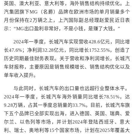
英国、澳大利亚、意大利等，海外销售结构持续优化。上
汽集团旗下MG（名爵）品牌在欧洲市场的单月销量多个
月份保持在2万辆之上，上汽国际副总经理赵爱民近日表
示：“MG出口盈利非常好，不是小钱，是赚了大钱。”
2024年一季度，长城汽车实现营收428.6亿元，同比增
长47.6%；净利润32.28亿元，同比增长1752.55%，创造了
历史同期最佳财务表现。关于营收和净利润增长，长城汽
车财报称，主要原因是销售规模增长、销售结构优化以及
单车收入提升。
与此同时，长城汽车的出口量也远超行业整体水平。
2024年一季度，长城汽车海外销量同比增长78.51%，达
9.28万辆，占其一季度总销量的33.7%。目前，长城汽车旗
下五个品牌已全部实现出海，进入德国、英国、瑞典、爱
尔兰、以色列等市场，并计划2024年登陆西班牙、意大
利、瑞士、奥地利等15个国家市场，计划在2025年覆盖大