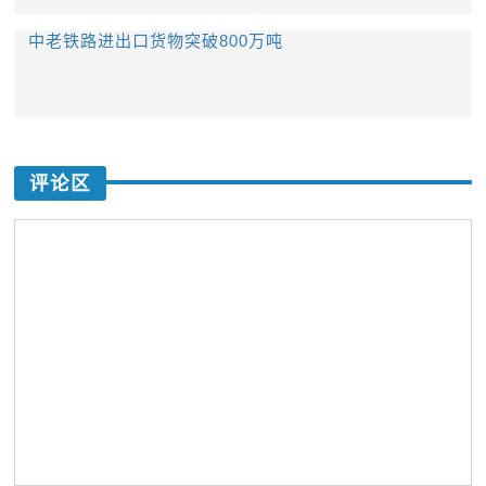
中老铁路进出口货物突破800万吨
评论区