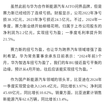
虽然此前与华为合作新能源汽车AITO问界品牌，但是
赛力斯已经经历了连续亏损。财报显示，公司2022年净亏
损38.3亿元，2023年净亏损近24.5亿元。不过，2024年一
季度，赛力斯业绩开始柳暗花明，归属于上市公司股东的
净利润为2.2亿元，实现扭亏为盈；一季度毛利率提升到
21.5%。
赛力斯的扭亏为盈，也让华为跨界汽车领域增强了盈
利希望。华为常务董事余承东日前表示：“2024年前3个
月，华为智选车扭亏为盈了，我们的车BU接近盈亏平衡的
边缘，预计从4月开始，往后应该能实现扭亏为盈。”
作为国产新能源汽车领域的领头羊，比亚迪在2024年
一季度实现营业收入1249.4亿元，同比增长3.97%；净利润
45.69亿元，同比增长10.62%。销量方面，比亚迪累计销售
新能源汽车62.6万辆，同比增长13.4%。