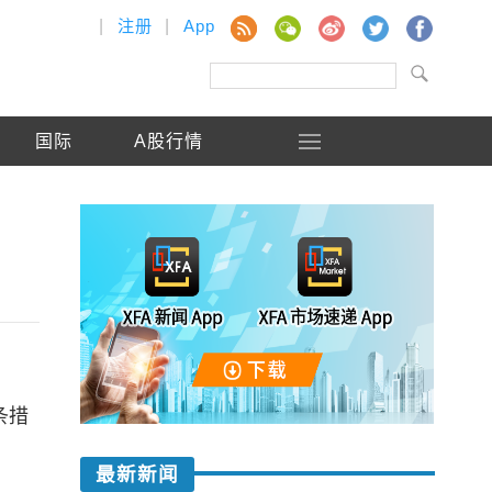
|
注册
|
App
国际
A股行情
条措
最新新闻