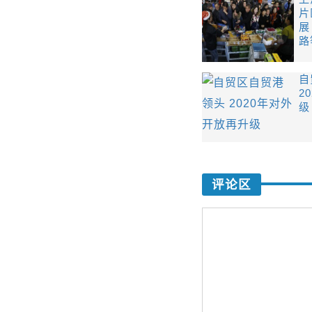
片
展
路
自
2
级
评论区