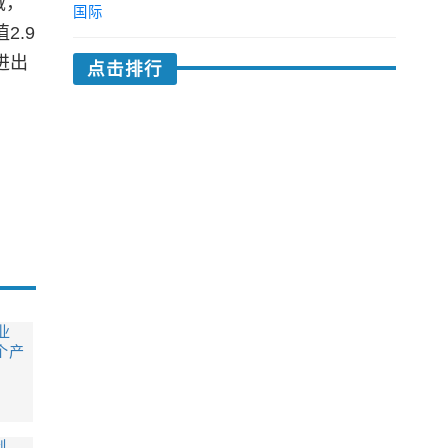
域，
国际
2.9
进出
点击排行
业
个产
制