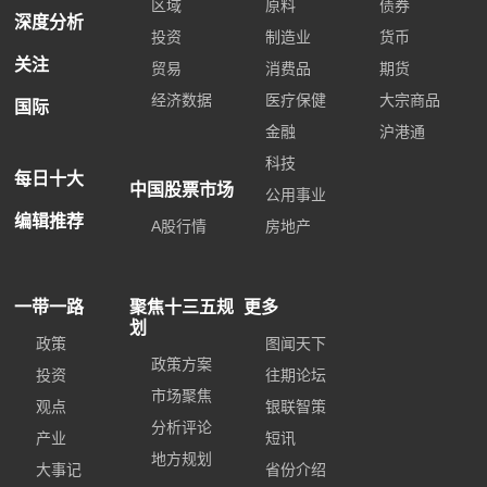
区域
原料
债券
深度分析
投资
制造业
货币
关注
贸易
消费品
期货
经济数据
医疗保健
大宗商品
国际
金融
沪港通
科技
每日十大
中国股票市场
公用事业
编辑推荐
A股行情
房地产
一带一路
聚焦十三五规
更多
划
政策
图闻天下
政策方案
投资
往期论坛
市场聚焦
观点
银联智策
分析评论
产业
短讯
地方规划
大事记
省份介绍