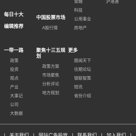
金融
沪港通
科技
每日十大
中国股票市场
公用事业
编辑推荐
A股行情
房地产
一带一路
聚焦十三五规
更多
划
政策
图闻天下
政策方案
投资
往期论坛
市场聚焦
观点
银联智策
分析评论
产业
短讯
地方规划
大事记
省份介绍
公司
大数据
|
关于我们
|
网站广告投放
|
联系我们
|
加入我们
|