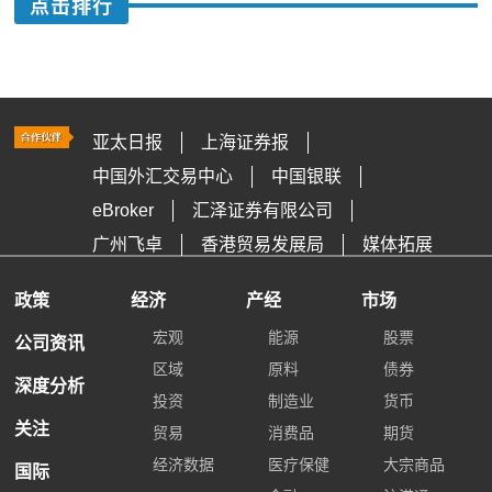
点击排行
亚太日报
上海证券报
中国外汇交易中心
中国银联
eBroker
汇泽证券有限公司
广州飞卓
香港贸易发展局
媒体拓展
政策
经济
产经
市场
宏观
能源
股票
公司资讯
区域
原料
债券
深度分析
投资
制造业
货币
关注
贸易
消费品
期货
经济数据
医疗保健
大宗商品
国际