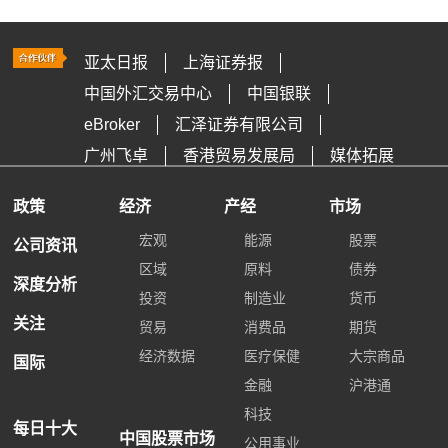
亚太日报
上海证券报
中国外汇交易中心
中国银联
eBroker
汇泽证券有限公司
广州飞卓
香港贸易发展局
媒体拓展
政策
经济
产经
市场
宏观
能源
股票
公司资讯
区域
原料
债券
深度分析
投资
制造业
货币
关注
贸易
消费品
期货
经济数据
医疗保健
大宗商品
国际
金融
沪港通
科技
每日十大
中国股票市场
公用事业