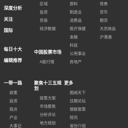
区域
原料
债券
深度分析
投资
制造业
货币
关注
贸易
消费品
期货
经济数据
医疗保健
大宗商品
国际
金融
沪港通
科技
每日十大
中国股票市场
公用事业
编辑推荐
A股行情
房地产
一带一路
聚焦十三五规
更多
划
政策
图闻天下
政策方案
投资
往期论坛
市场聚焦
观点
银联智策
分析评论
产业
短讯
地方规划
大事记
省份介绍