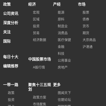
政策
经济
产经
市场
宏观
能源
股票
公司资讯
区域
原料
债券
深度分析
投资
制造业
货币
关注
贸易
消费品
期货
经济数据
医疗保健
大宗商品
国际
金融
沪港通
科技
每日十大
中国股票市场
公用事业
编辑推荐
A股行情
房地产
一带一路
聚焦十三五规
更多
划
政策
图闻天下
政策方案
投资
往期论坛
市场聚焦