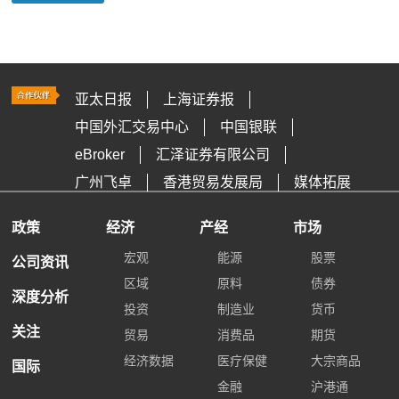
亚太日报
上海证券报
中国外汇交易中心
中国银联
eBroker
汇泽证券有限公司
广州飞卓
香港贸易发展局
媒体拓展
政策
经济
产经
市场
宏观
能源
股票
公司资讯
区域
原料
债券
深度分析
投资
制造业
货币
关注
贸易
消费品
期货
经济数据
医疗保健
大宗商品
国际
金融
沪港通