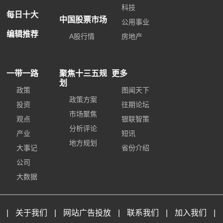
科技
每日十大
中国股票市场
公用事业
编辑推荐
A股行情
房地产
一带一路
聚焦十三五规
更多
划
政策
图闻天下
政策方案
投资
往期论坛
市场聚焦
观点
银联智策
分析评论
产业
短讯
地方规划
大事记
省份介绍
公司
大数据
|
关于我们
|
网站广告投放
|
联系我们
|
加入我们
|