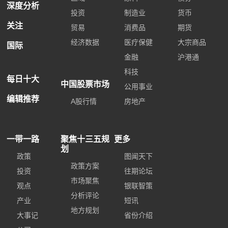
深度分析
投资
制造业
货币
关注
贸易
消费品
期货
经济数据
医疗保健
大宗商品
国际
金融
沪港通
科技
每日十大
中国股票市场
公用事业
编辑推荐
A股行情
房地产
一带一路
聚焦十三五规
更多
划
政策
图闻天下
政策方案
投资
往期论坛
市场聚焦
观点
银联智策
分析评论
产业
短讯
地方规划
大事记
省份介绍