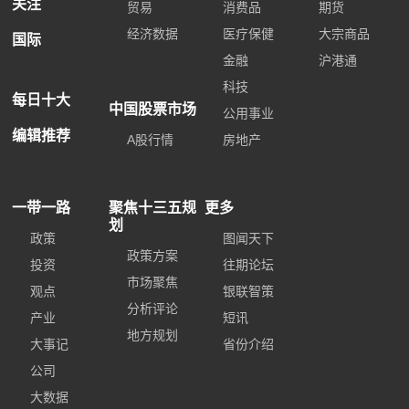
关注
贸易
消费品
期货
经济数据
医疗保健
大宗商品
国际
金融
沪港通
科技
每日十大
中国股票市场
公用事业
编辑推荐
A股行情
房地产
一带一路
聚焦十三五规
更多
划
政策
图闻天下
政策方案
投资
往期论坛
市场聚焦
观点
银联智策
分析评论
产业
短讯
地方规划
大事记
省份介绍
公司
大数据