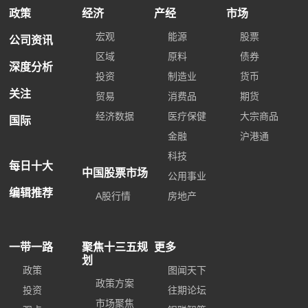
政策
经济
产经
市场
宏观
能源
股票
公司资讯
区域
原料
债券
深度分析
投资
制造业
货币
关注
贸易
消费品
期货
经济数据
医疗保健
大宗商品
国际
金融
沪港通
科技
每日十大
中国股票市场
公用事业
编辑推荐
A股行情
房地产
一带一路
聚焦十三五规
更多
划
政策
图闻天下
政策方案
投资
往期论坛
市场聚焦