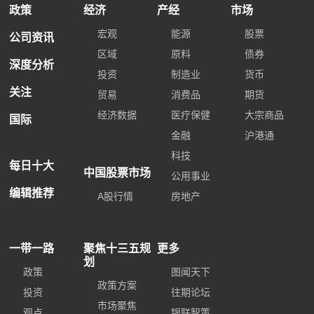
政策
经济
产经
市场
宏观
能源
股票
公司资讯
区域
原料
债券
深度分析
投资
制造业
货币
关注
贸易
消费品
期货
经济数据
医疗保健
大宗商品
国际
金融
沪港通
科技
每日十大
中国股票市场
公用事业
编辑推荐
A股行情
房地产
一带一路
聚焦十三五规
更多
划
政策
图闻天下
政策方案
投资
往期论坛
市场聚焦
观点
银联智策