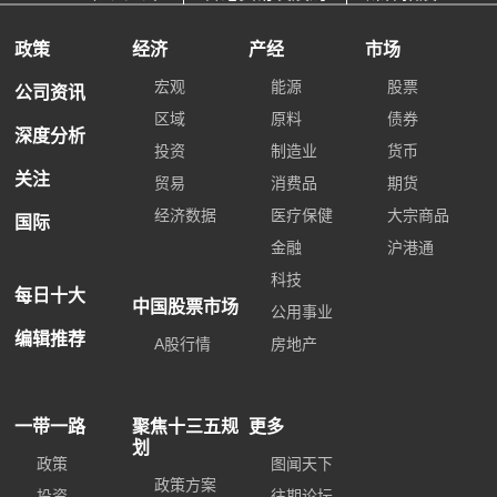
政策
经济
产经
市场
宏观
能源
股票
公司资讯
区域
原料
债券
深度分析
投资
制造业
货币
关注
贸易
消费品
期货
经济数据
医疗保健
大宗商品
国际
金融
沪港通
科技
每日十大
中国股票市场
公用事业
编辑推荐
A股行情
房地产
一带一路
聚焦十三五规
更多
划
政策
图闻天下
政策方案
投资
往期论坛