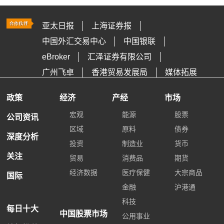
亚太日报
上海证券报
中国外汇交易中心
中国银联
eBroker
汇泽证券有限公司
广州飞卓
香港贸易发展局
媒体拓展
政策
经济
产经
市场
宏观
能源
股票
公司资讯
区域
原料
债券
深度分析
投资
制造业
货币
关注
贸易
消费品
期货
经济数据
医疗保健
大宗商品
国际
金融
沪港通
科技
每日十大
中国股票市场
公用事业