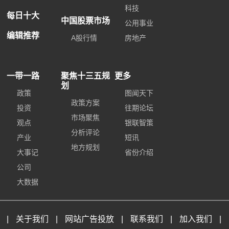
科技
每日十大
中国股票市场
公用事业
编辑推荐
A股行情
房地产
一带一路
聚焦十三五规
更多
划
政策
图闻天下
政策方案
投资
往期论坛
市场聚焦
观点
银联智策
分析评论
产业
短讯
地方规划
大事记
省份介绍
公司
大数据
|
关于我们
|
网站广告投放
|
联系我们
|
加入我们
|