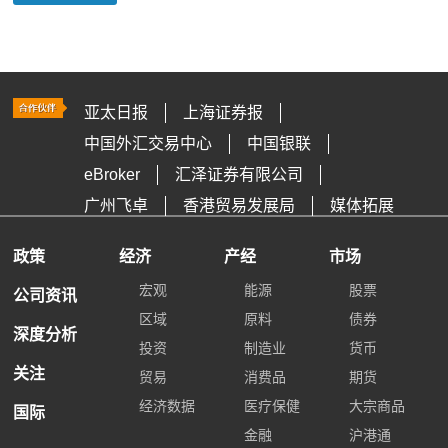
亚太日报
上海证券报
中国外汇交易中心
中国银联
eBroker
汇泽证券有限公司
广州飞卓
香港贸易发展局
媒体拓展
政策
经济
产经
市场
宏观
能源
股票
公司资讯
区域
原料
债券
深度分析
投资
制造业
货币
关注
贸易
消费品
期货
经济数据
医疗保健
大宗商品
国际
金融
沪港通