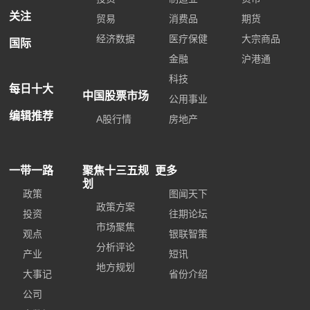
关注
贸易
消费品
期货
经济数据
医疗保健
大宗商品
国际
金融
沪港通
科技
每日十大
中国股票市场
公用事业
编辑推荐
A股行情
房地产
一带一路
聚焦十三五规
更多
划
政策
图闻天下
政策方案
投资
往期论坛
市场聚焦
观点
银联智策
分析评论
产业
短讯
地方规划
大事记
省份介绍
公司