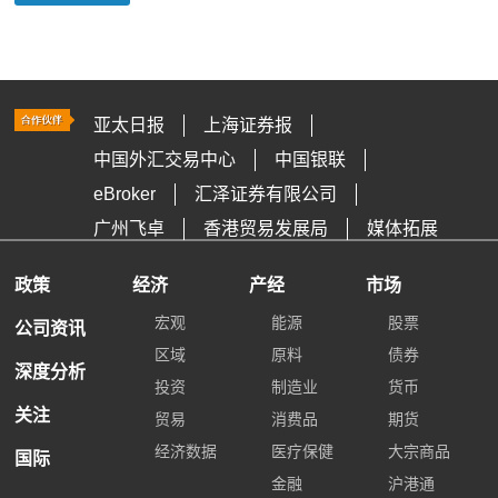
亚太日报
上海证券报
中国外汇交易中心
中国银联
eBroker
汇泽证券有限公司
广州飞卓
香港贸易发展局
媒体拓展
政策
经济
产经
市场
宏观
能源
股票
公司资讯
区域
原料
债券
深度分析
投资
制造业
货币
关注
贸易
消费品
期货
经济数据
医疗保健
大宗商品
国际
金融
沪港通