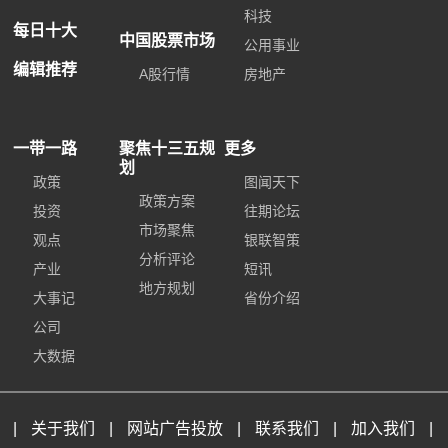
科技
每日十大
中国股票市场
公用事业
编辑推荐
A股行情
房地产
一带一路
聚焦十三五规
更多
划
政策
图闻天下
政策方案
投资
往期论坛
市场聚焦
观点
银联智策
分析评论
产业
短讯
地方规划
大事记
省份介绍
公司
大数据
|
关于我们
|
网站广告投放
|
联系我们
|
加入我们
|