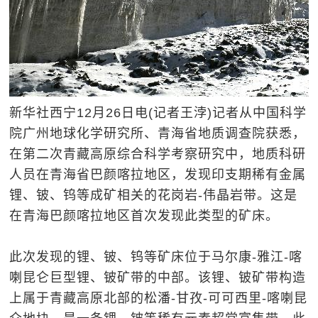
新华社西宁12月26日电(记者王浡)记者从中国科学
院广州地球化学研究所、青海省地质调查院获悉，
在第二次青藏高原综合科学考察研究中，地质科研
人员在青海省巴颜喀拉地区，发现印支期稀有金属
锂、铍、钨等成矿相关的花岗岩-伟晶岩带。这是
在青海巴颜喀拉地区首次发现此类型的矿床。
此次发现的锂、铍、钨等矿床位于马尔康-雅江-喀
喇昆仑巨型锂、铍矿带的中部。该锂、铍矿带构造
上属于青藏高原北部的松潘-甘孜-可可西里-喀喇昆