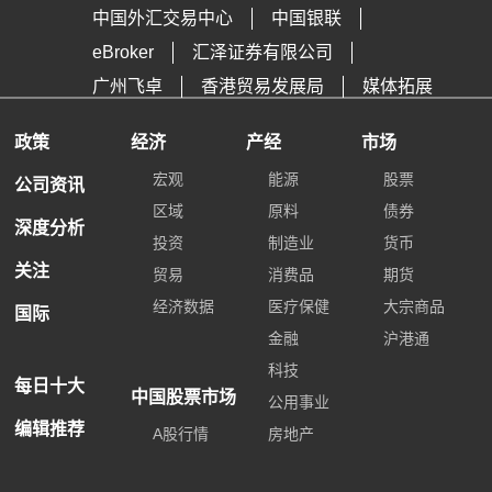
中国外汇交易中心
中国银联
eBroker
汇泽证券有限公司
广州飞卓
香港贸易发展局
媒体拓展
政策
经济
产经
市场
宏观
能源
股票
公司资讯
区域
原料
债券
深度分析
投资
制造业
货币
关注
贸易
消费品
期货
经济数据
医疗保健
大宗商品
国际
金融
沪港通
科技
每日十大
中国股票市场
公用事业
编辑推荐
A股行情
房地产