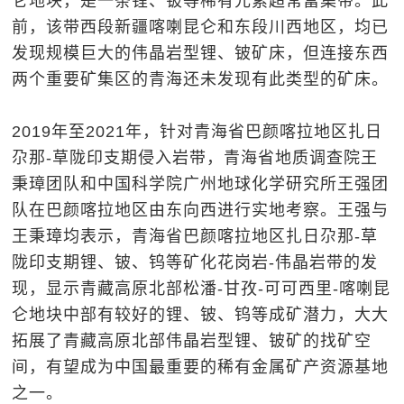
仑地块，是一条锂、铍等稀有元素超常富集带。此
前，该带西段新疆喀喇昆仑和东段川西地区，均已
发现规模巨大的伟晶岩型锂、铍矿床，但连接东西
两个重要矿集区的青海还未发现有此类型的矿床。
2019年至2021年，针对青海省巴颜喀拉地区扎日
尕那-草陇印支期侵入岩带，青海省地质调查院王
秉璋团队和中国科学院广州地球化学研究所王强团
队在巴颜喀拉地区由东向西进行实地考察。王强与
王秉璋均表示，青海省巴颜喀拉地区扎日尕那-草
陇印支期锂、铍、钨等矿化花岗岩-伟晶岩带的发
现，显示青藏高原北部松潘-甘孜-可可西里-喀喇昆
仑地块中部有较好的锂、铍、钨等成矿潜力，大大
拓展了青藏高原北部伟晶岩型锂、铍矿的找矿空
间，有望成为中国最重要的稀有金属矿产资源基地
之一。