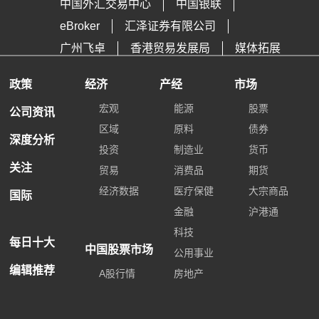
中国外汇交易中心
中国银联
eBroker
汇泽证券有限公司
广州飞卓
香港贸易发展局
媒体拓展
政策
经济
产经
市场
宏观
能源
股票
公司资讯
区域
原料
债券
深度分析
投资
制造业
货币
关注
贸易
消费品
期货
经济数据
医疗保健
大宗商品
国际
金融
沪港通
科技
每日十大
中国股票市场
公用事业
编辑推荐
A股行情
房地产