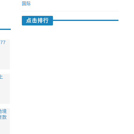
国际
点击排行
77
上
励境
贷款