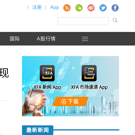
|
注册
|
App
国际
A股行情
现
最新新闻