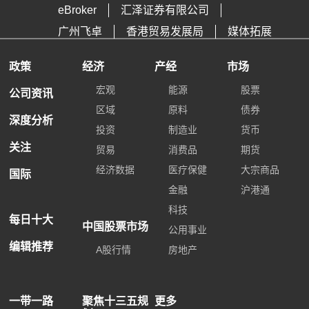
eBroker
汇泽证券有限公司
广州飞卓
香港贸易发展局
媒体拓展
政策
经济
产经
市场
宏观
能源
股票
公司资讯
区域
原料
债券
深度分析
投资
制造业
货币
关注
贸易
消费品
期货
经济数据
医疗保健
大宗商品
国际
金融
沪港通
科技
每日十大
中国股票市场
公用事业
编辑推荐
A股行情
房地产
一带一路
聚焦十三五规
更多