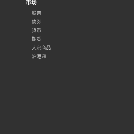
市场
股票
债券
货币
期货
大宗商品
沪港通