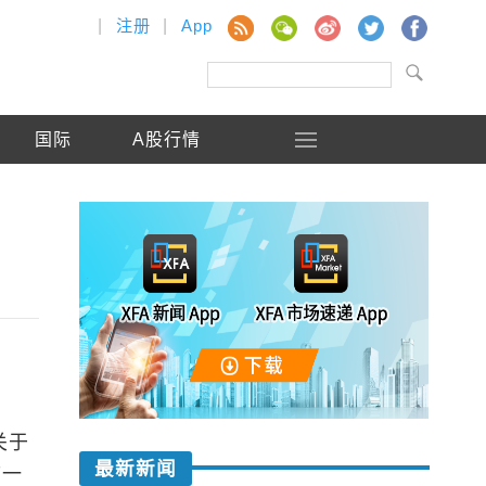
|
注册
|
App
国际
A股行情
关于
最新新闻
市一