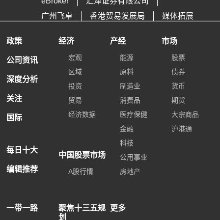
eBroker
汇泽证券有限公司
广州飞卓
香港贸易发展局
媒体拓展
政策
经济
产经
市场
宏观
能源
股票
公司资讯
区域
原料
债券
深度分析
投资
制造业
货币
关注
贸易
消费品
期货
经济数据
医疗保健
大宗商品
国际
金融
沪港通
科技
每日十大
中国股票市场
公用事业
编辑推荐
A股行情
房地产
一带一路
聚焦十三五规
更多
划