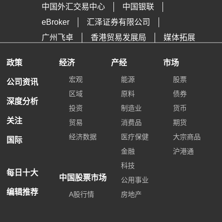
中国外汇交易中心
中国银联
eBroker
汇泽证券有限公司
广州飞卓
香港贸易发展局
媒体拓展
政策
经济
产经
市场
宏观
能源
股票
公司资讯
区域
原料
债券
深度分析
投资
制造业
货币
关注
贸易
消费品
期货
经济数据
医疗保健
大宗商品
国际
金融
沪港通
科技
每日十大
中国股票市场
公用事业
编辑推荐
A股行情
房地产