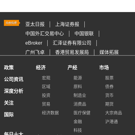
亚太日报
上海证券报
中国外汇交易中心
中国银联
eBroker
汇泽证券有限公司
广州飞卓
香港贸易发展局
媒体拓展
政策
经济
产经
市场
宏观
能源
股票
公司资讯
区域
原料
债券
深度分析
投资
制造业
货币
关注
贸易
消费品
期货
经济数据
医疗保健
大宗商品
国际
金融
沪港通
科技
每日十大