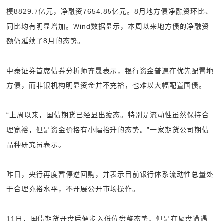
模8829.7亿元，净融资7654.85亿元。8月地方债净融资环比、
同比均有明显增加。Wind数据显示，本周以来地方债的净融资
额仍延续了8月的态势。
中泰证券首席债券分析师齐晟表示，银行资金普遍在优先配置地
方债，而非银机构明显资金并不充裕，也难以大幅配置国债。
“上周以来，国债期货已经显出疲态。特别是流动性虽然保持合
理宽裕，但是资金价格有小幅抬升的态势。”一家期货公司期债
品种研究员表示。
昨日，央行再度暂停逆回购，并表示目前银行体系流动性总量处
于合理充裕水平，不开展公开市场操作。
11日，国债期货开盘后便步入低位盘整态势，但是在尾盘遭遇