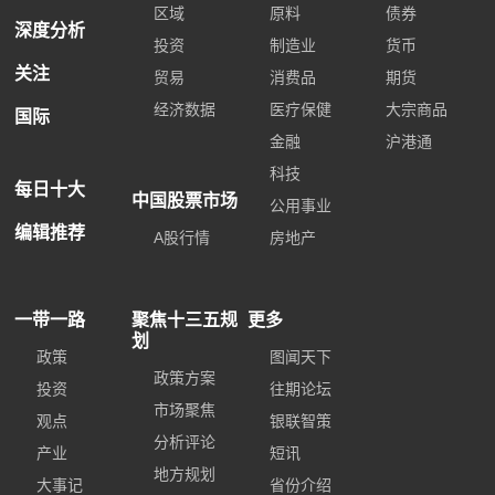
区域
原料
债券
深度分析
投资
制造业
货币
关注
贸易
消费品
期货
经济数据
医疗保健
大宗商品
国际
金融
沪港通
科技
每日十大
中国股票市场
公用事业
编辑推荐
A股行情
房地产
一带一路
聚焦十三五规
更多
划
政策
图闻天下
政策方案
投资
往期论坛
市场聚焦
观点
银联智策
分析评论
产业
短讯
地方规划
大事记
省份介绍