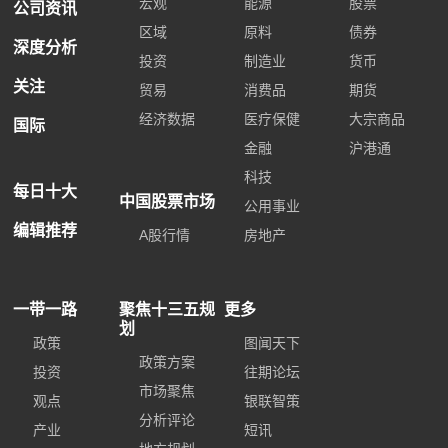
宏观
能源
股票
公司资讯
区域
原料
债券
深度分析
投资
制造业
货币
关注
贸易
消费品
期货
经济数据
医疗保健
大宗商品
国际
金融
沪港通
科技
每日十大
中国股票市场
公用事业
编辑推荐
A股行情
房地产
一带一路
聚焦十三五规
更多
划
政策
图闻天下
政策方案
投资
往期论坛
市场聚焦
观点
银联智策
分析评论
产业
短讯