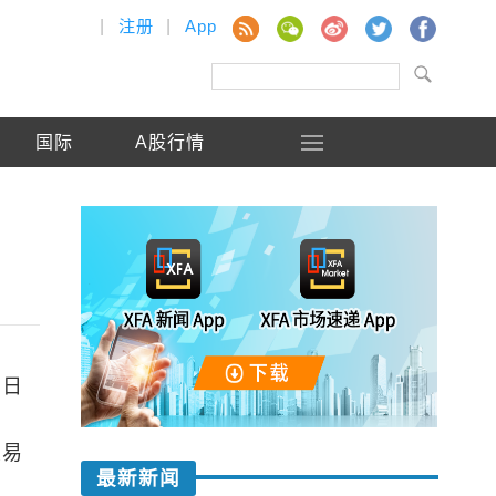
|
注册
|
App
国际
A股行情
１日
交易
最新新闻