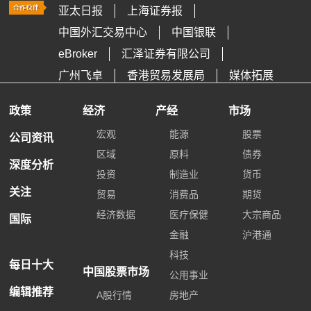
亚太日报
上海证券报
中国外汇交易中心
中国银联
eBroker
汇泽证券有限公司
广州飞卓
香港贸易发展局
媒体拓展
政策
经济
产经
市场
宏观
能源
股票
公司资讯
区域
原料
债券
深度分析
投资
制造业
货币
关注
贸易
消费品
期货
经济数据
医疗保健
大宗商品
国际
金融
沪港通
科技
每日十大
中国股票市场
公用事业
编辑推荐
A股行情
房地产