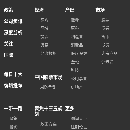
政策
经济
产经
市场
宏观
能源
股票
公司资讯
区域
原料
债券
深度分析
投资
制造业
货币
关注
贸易
消费品
期货
经济数据
医疗保健
大宗商品
国际
金融
沪港通
科技
每日十大
中国股票市场
公用事业
编辑推荐
A股行情
房地产
一带一路
聚焦十三五规
更多
划
政策
图闻天下
政策方案
投资
往期论坛