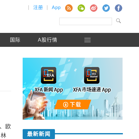
|
注册
|
App
国际
A股行情
元、欧
最新新闻
、林