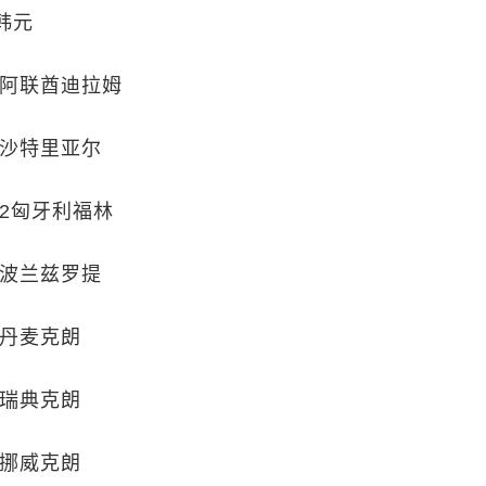
2韩元
45阿联酋迪拉姆
93沙特里亚尔
.22匈牙利福林
11波兰兹罗提
65丹麦克朗
84瑞典克朗
06挪威克朗