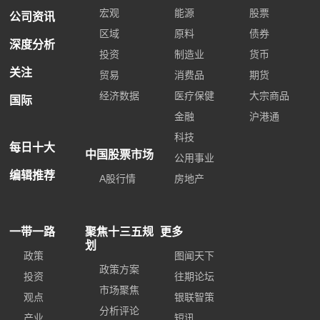
宏观
能源
股票
公司资讯
区域
原料
债券
深度分析
投资
制造业
货币
关注
贸易
消费品
期货
经济数据
医疗保健
大宗商品
国际
金融
沪港通
科技
每日十大
中国股票市场
公用事业
编辑推荐
A股行情
房地产
一带一路
聚焦十三五规
更多
划
政策
图闻天下
政策方案
投资
往期论坛
市场聚焦
观点
银联智策
分析评论
产业
短讯