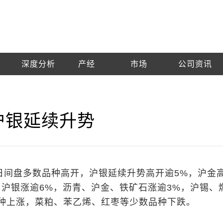
深度分析
产经
市场
公司资讯
沪银延续升势
市日间盘多数品种高开，沪银延续升势高开逾5%，沪金
，沪银涨逾6%，沥青、沪金、铁矿石涨逾3%，沪锡、
种上涨，菜粕、苯乙烯、红枣等少数品种下跌。