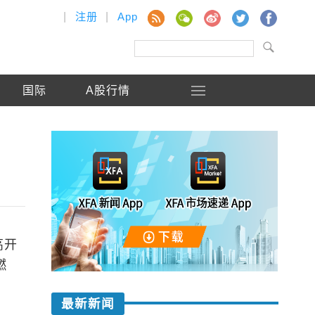
|
注册
|
App
国际
A股行情
高开
燃
最新新闻