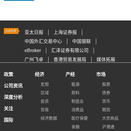
亚太日报
上海证券报
中国外汇交易中心
中国银联
eBroker
汇泽证券有限公司
广州飞卓
香港贸易发展局
媒体拓展
政策
经济
产经
市场
宏观
能源
股票
公司资讯
区域
原料
债券
深度分析
投资
制造业
货币
关注
贸易
消费品
期货
经济数据
医疗保健
大宗商品
国际
金融
沪港通