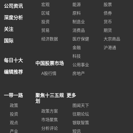
宏观
能源
股票
公司资讯
区域
原料
债券
深度分析
投资
制造业
货币
关注
贸易
消费品
期货
经济数据
医疗保健
大宗商品
国际
金融
沪港通
科技
每日十大
中国股票市场
公用事业
编辑推荐
A股行情
房地产
一带一路
聚焦十三五规
更多
划
政策
图闻天下
政策方案
投资
往期论坛
市场聚焦
观点
银联智策
分析评论
产业
短讯