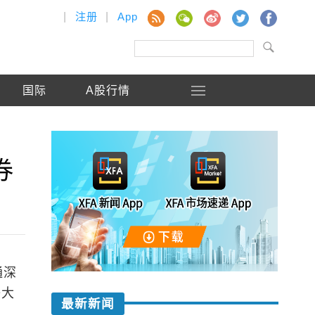
|
注册
|
App
国际
A股行情
券
通深
等大
最新新闻