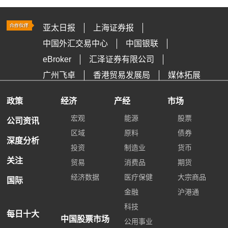
亚太日报
上海证券报
中国外汇交易中心
中国银联
eBroker
汇泽证券有限公司
广州飞卓
香港贸易发展局
媒体拓展
政策
经济
产经
市场
宏观
能源
股票
公司资讯
区域
原料
债券
深度分析
投资
制造业
货币
关注
贸易
消费品
期货
经济数据
医疗保健
大宗商品
国际
金融
沪港通
科技
每日十大
中国股票市场
公用事业