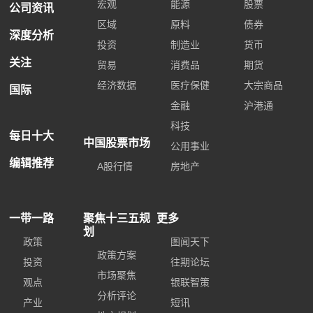
宏观
能源
股票
公司资讯
区域
原料
债券
深度分析
投资
制造业
货币
关注
贸易
消费品
期货
经济数据
医疗保健
大宗商品
国际
金融
沪港通
科技
每日十大
中国股票市场
公用事业
编辑推荐
A股行情
房地产
一带一路
聚焦十三五规
更多
划
政策
图闻天下
政策方案
投资
往期论坛
市场聚焦
观点
银联智策
分析评论
产业
短讯