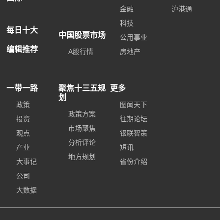
金融
沪港通
科技
每日十大
中国股票市场
公用事业
编辑推荐
A股行情
房地产
一带一路
聚焦十三五规
更多
划
政策
图闻天下
政策方案
投资
往期论坛
市场聚焦
观点
银联智策
分析评论
产业
短讯
地方规划
大事记
省份介绍
公司
大数据