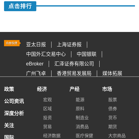
点击排行
亚太日报
上海证券报
中国外汇交易中心
中国银联
eBroker
汇泽证券有限公司
广州飞卓
香港贸易发展局
媒体拓展
政策
经济
产经
市场
宏观
能源
股票
公司资讯
区域
原料
债券
深度分析
投资
制造业
货币
关注
贸易
消费品
期货
经济数据
医疗保健
大宗商品
国际