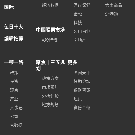
经济数据
医疗保健
大宗商品
国际
金融
沪港通
科技
每日十大
中国股票市场
公用事业
编辑推荐
A股行情
房地产
一带一路
聚焦十三五规
更多
划
政策
图闻天下
政策方案
投资
往期论坛
市场聚焦
观点
银联智策
分析评论
产业
短讯
地方规划
大事记
省份介绍
公司
大数据